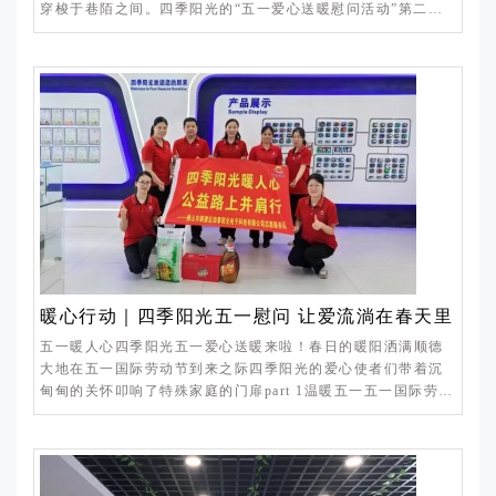
穿梭于巷陌之间。四季阳光的“五一爱心送暖慰问活动”第二次
走访如期而至，将企业关怀送抵特殊残疾人群体的家门，用实
际行动诠释“责任企业”的担当与温度。让关怀更有温度！01 入
户送暖，用行动传递能量为了确保爱心活动的顺利进行，四季
阳光团
暖心行动｜四季阳光五一慰问 让爱流淌在春天里
五一暖人心四季阳光五一爱心送暖来啦！春日的暖阳洒满顺德
大地在五一国际劳动节到来之际四季阳光的爱心使者们带着沉
甸甸的关怀叩响了特殊家庭的门扉part 1温暖五一五一国际劳动
节，在这属于全体劳动者的盛大节日里，四季阳光公司怀着满
满的诚意与敬意，不仅向工厂里始终坚守在一线的奋斗者们致
以诚挚的节日祝福，更将目光投向了那些需要特别关怀的群体
——厂区