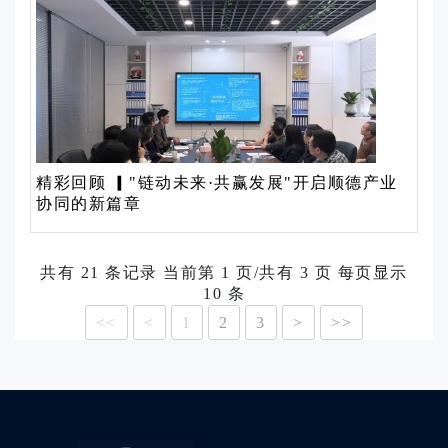
精彩回顾 ▎"链动未来·共赢发展"开启顺德产业
协同的新篇章
共有 21 条记录 当前第 1 页/共有 3 页 每页显示
10 条
<<
<
1
2
3
>
>>