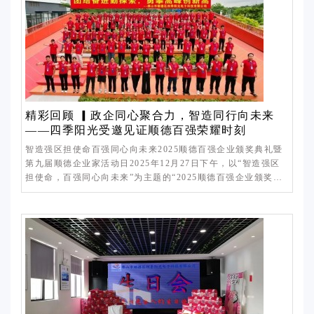
精彩回顾 ▎政企同心聚合力，智造同行向未来
——四季阳光受邀见证顺德百强荣耀时刻
智造强区担使命百强同心向未来2025顺德百强企业颁奖典礼暨
第九届顺德企业家活动日2025年12月27日下午，以“智造强区
担使命，百强同心向未来”为主题的“2025顺德百强企业颁奖典
礼暨第九届顺德企业家活动日”隆重举行。本次活动由佛山市顺
德区企业联合会、佛山市顺德区企业家协会联合主办，省市区
政府领导、百强企业家、会员企业代表、商协会代表及主流媒
体等近700位