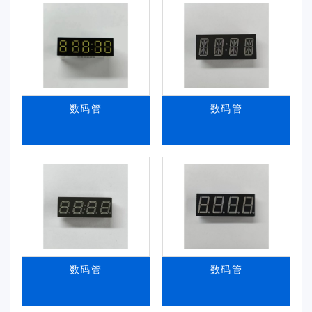
数码管
数码管
数码管
数码管