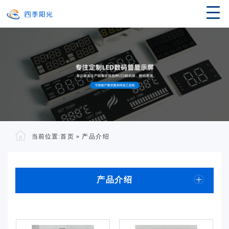
当前位置:
首页
»
产品介绍
产品介绍