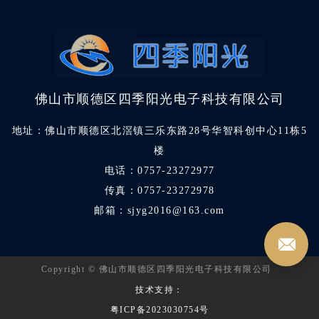
佛山市顺德区四季阳光电子科技有限公司
地址：佛山市顺德区北滘镇三乐东路28号华智科创中心11栋5
楼
电话：0757-23272977
传真：0757-23272978
邮箱：sjyg2016@163.com
Copyright © 佛山市顺德区四季阳光电子科技有限公司
技术支持：
粤ICP备2023030754号