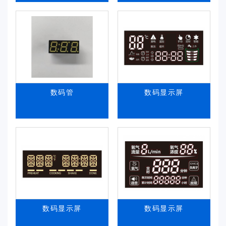
数码管
数码显示屏
数码显示屏
数码显示屏